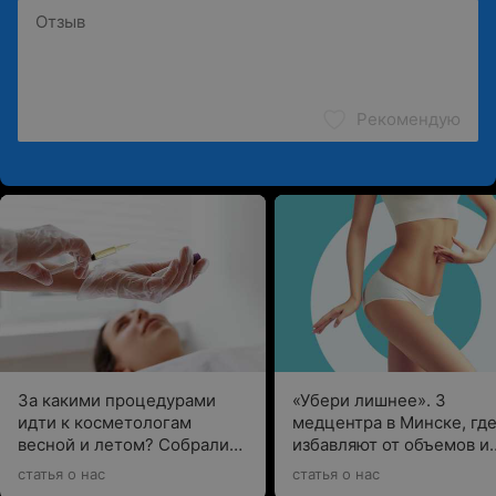
Рекомендую
За какими процедурами
«Убери лишнее». 3
идти к косметологам
медцентра в Минске, гд
весной и летом? Собрали
избавляют от объемов и
предложения в разных
целлюлита без боли и
статья о нас
статья о нас
клиниках
хирургии