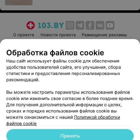
О проекте
Новости проекта
Размещение рекламы
Медицинский маркетинг
Публичный договор
Обработка файлов cookie
Пользовательское соглашение
Способы оплаты
Наш сайт использует файлы cookie для обеспечения
Вакансии
Партнеры
удобства пользователей сайта, его улучшения, сбора
Написать руководителю 103.by
статистики и предоставления персонализированных
Написать в поддержку
рекомендаций.
Персональные настройки cookie
Вы можете настроить параметры использования файлов
Обработка персональных данных
cookie или изменить свое согласие в более позднее время.
Для получения дополнительной информации о целях,
сроках и порядке использования файлов cookie вы
можете ознакомиться с нашей
Политикой обработки
файлов cookie
Принять
© 2026 ООО «Артокс Лаб», УНП 191700409
| 220012, Республика Беларусь,