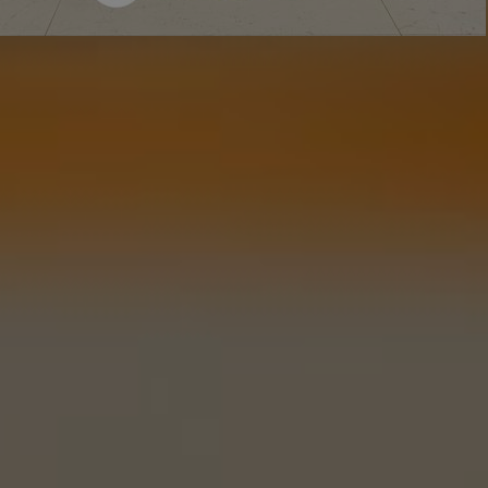
1 отзыв
очитать