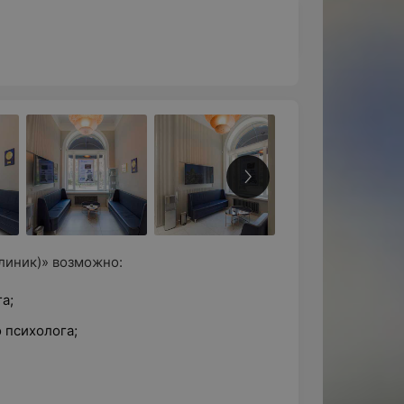
клиник)» возможно:
а;
 психолога;