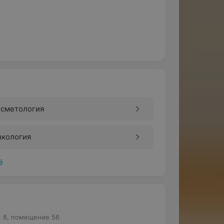
осметология
нкология
ё
д. 8, помещение 56