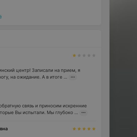
ё
ицированной помощи психолога. Как
онфликтами и кризисными ситуациями
нии следующих проблем:
ский центр! Записали на прием, я 
гу, на ожидание. А в итоге ...
 обратную связь и приносим искренние 
торые Вы испытали. Мы глубоко ...
вна