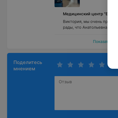
Медицинский центр "Е-кли
Виктория, мы очень признат
рады, что Анатольевна заво
Показать ещ
Поделитесь
мнением