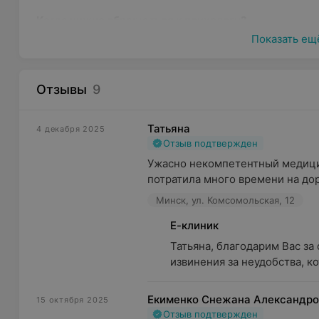
Когда нужно обращаться к психологу?
Показать ещ
Существует множество проблем, требующих квалиф
правило, это проблемы, связанные с внутренними к
(например, с утратой близкого человека).
Отзывы
9
Консультация психолога рекомендована при появле
Татьяна
4 декабря 2025
нестабильный эмоциональный фон;
Отзыв подтвержден
Ужасно некомпетентный медицин
сложности с контролем эмоций;
потратила много времени на доро
чувство одиночества;
Минск, ул. Комсомольская, 12
отсутствие личных границ;
Е-клиник
сниженная самооценка;
Татьяна, благодарим Вас за
извинения за неудобства, ко
комплекс неполноценности;
синдром самозванца;
Екименко Снежана Александро
15 октября 2025
синдром отличника;
Отзыв подтвержден