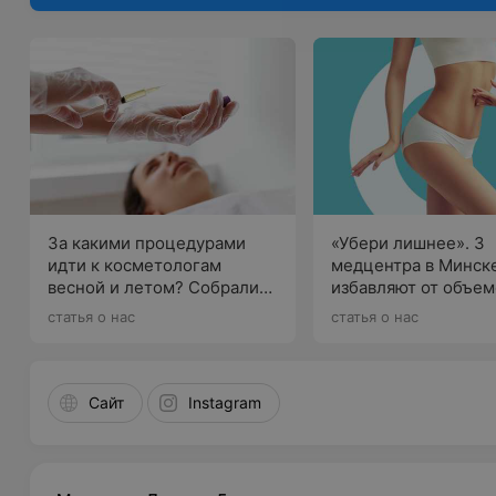
За какими процедурами
«Убери лишнее». 3
идти к косметологам
медцентра в Минске
весной и летом? Собрали
избавляют от объем
предложения в разных
целлюлита без боли
статья о нас
статья о нас
клиниках
хирургии
Сайт
Instagram