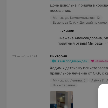
Дочь довольна, пришла в хороше
прокрастинация (откладывание дел);
посещение.
отсутствие целей в жизни;
Минск, ул. Комсомольская, 12
вопросы саморазвития и самореализации;
сложности с коммуникацией;
Е-клиник
Снежана Александровна, бл
страх публичных выступлений;
приятный отзыв! Мы рады, ч
психологические травмы;
столкновение с насилием (психологическим, физ
Виктория
23 октября 2024
Отзыв подтвержден
Рекоме
переживание развода, измены, разрыва отношени
Ходим к детскому психотерапев
острая реакция горя.
правильное лечение от ОКР, с 
Минск, ул. Ленина, 5
Азёма И. 
Психотерапия