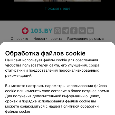
Показать ещё
О проекте
Новости проекта
Размещение рекламы
Медицинский маркетинг
Публичный договор
Обработка файлов cookie
Пользовательское соглашение
Способы оплаты
Наш сайт использует файлы cookie для обеспечения
Вакансии
Партнеры
удобства пользователей сайта, его улучшения, сбора
Написать руководителю 103.by
статистики и предоставления персонализированных
Написать в поддержку
рекомендаций.
Персональные настройки cookie
Вы можете настроить параметры использования файлов
Обработка персональных данных
cookie или изменить свое согласие в более позднее время.
Для получения дополнительной информации о целях,
сроках и порядке использования файлов cookie вы
можете ознакомиться с нашей
Политикой обработки
файлов cookie