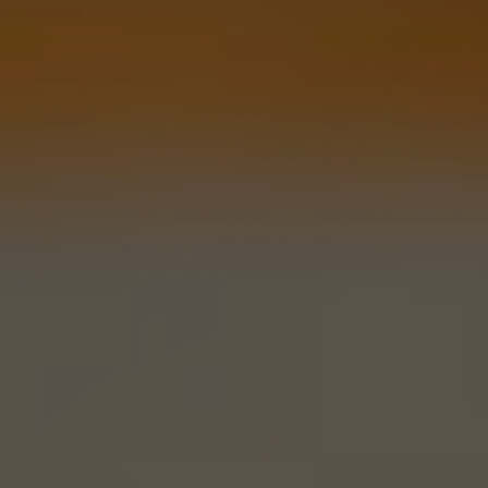
2 отзыва
очитать