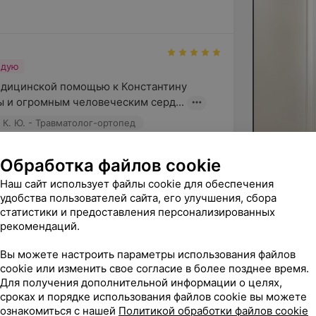
ндую
дицинской помощью к Константину 
ы и огромным человеческим серд...
К. Ю. - Травматолог-ортопед
Обработка файлов cookie
Наш сайт использует файлы cookie для обеспечения
ось. Четко и по делу
удобства пользователей сайта, его улучшения, сбора
статистики и предоставления персонализированных
ич М. В. - Врач УЗД
рекомендаций.
Вы можете настроить параметры использования файлов
бор нашей клиники и приятный отзыв! Мы 
cookie или изменить свое согласие в более позднее время.
иятное впечатление от центра...
Для получения дополнительной информации о целях,
сроках и порядке использования файлов cookie вы можете
ознакомиться с нашей
Политикой обработки файлов cookie