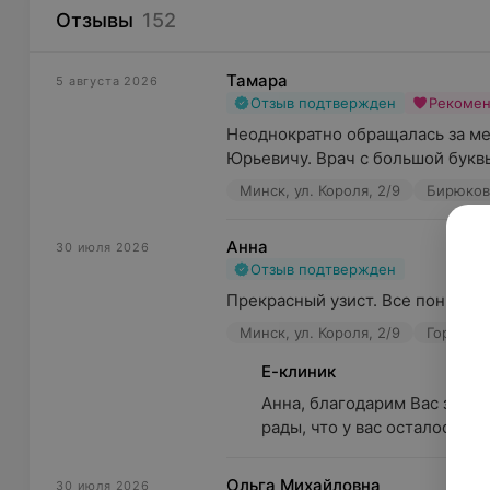
Отзывы
152
Тамара
5 августа 2026
Отзыв подтвержден
Рекоме
Неоднократно обращалась за ме
Юрьевичу. Врач с большой букв
Минск, ул. Короля, 2/9
Бирюков 
Анна
30 июля 2026
Отзыв подтвержден
Прекрасный узист. Все понравил
Минск, ул. Короля, 2/9
Горбацев
Е-клиник
Анна, благодарим Вас за вы
рады, что у вас осталось пр
Ольга Михайловна
30 июля 2026