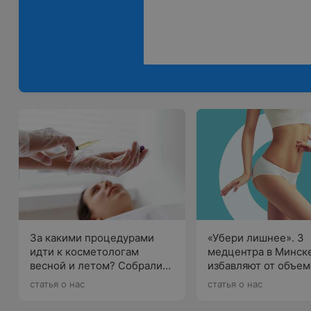
За какими процедурами
«Убери лишнее». 3
идти к косметологам
медцентра в Минске
весной и летом? Собрали
избавляют от объем
предложения в разных
целлюлита без боли
статья о нас
статья о нас
клиниках
хирургии