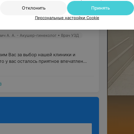
Отклонить
Принять
арность замечательному врачу 
Персональные настройки Cookie
первый гинекологический осмотр мо...
ич А. А. - Акушер-гинеколог • Врач УЗД
им Вас за выбор нашей клиники и 
о у вас осталось приятное впечатлен...
ё