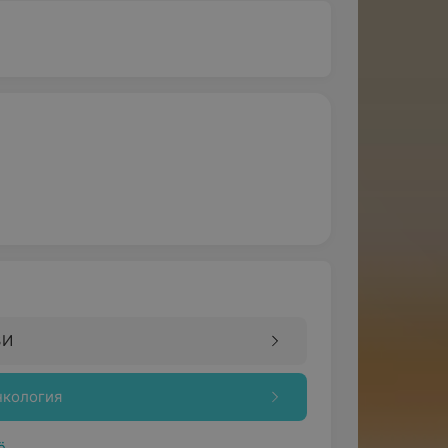
ЗИ
нкология
ё