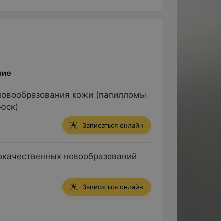
ние
новообразования кожи (папилломы,
юск)
Записаться онлайн
окачественных новообразований
Записаться онлайн