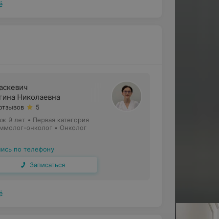
ё
аскевич
гина Николаевна
 отзывов
5
аж 9 лет
•
Первая категория
ммолог-онколог • Онколог
пись по телефону
Записаться
ё