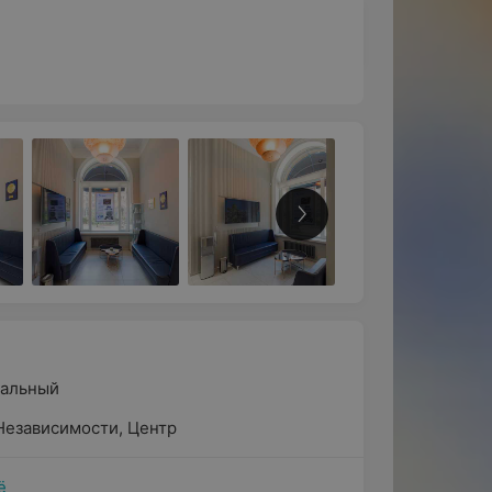
ральный
Независимости
,
Центр
ё